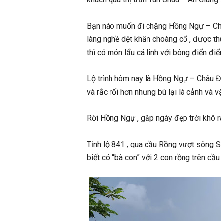
Bạn nào muốn đi chặng Hồng Ngự – Châu
làng nghề dệt khăn choàng cổ , được th
thì có món lẩu cá linh với bông điển điể
Lộ trình hôm nay là Hồng Ngự – Châu Đ
và rắc rối hơn nhưng bù lại là cảnh và 
Rời Hồng Ngự , gặp ngày đẹp trời khô rá
Tỉnh lộ 841 , qua cầu Rồng vượt sông S
biết có “bà con” với 2 con rồng trên 