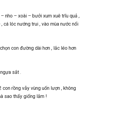
 nho – xoài – bưởi xum xuê trĩu quả ,
, cá lóc nướng trui , vào mùa nước nổi
chọn con đường dài hơn , lắc léo hơn
 ngựa sắt .
2 con rồng vẫy vùng uốn lượn , không
à sao thấy giống lắm !