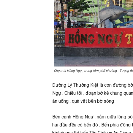
Chợ mới Hồng Ngự , trung tâm phố phường . Tượng đài 
Đường Lý Thường Kiệt là con đường bờ 
Ngự . Chiều tối , đoạn bờ kè chung qu
ăn uống , quà vặt bên bờ sông
Bên cạnh Hồng Ngự , nằm giữa lòng sông
hai đầu đều có bến đò . Bến phía đông
khách qua thị trấn Tân Châu – An Giang 