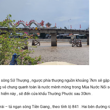
n sông Sở Thượng , ngược phía thượng nguồn khoảng 7km sẽ gặp b
g vẻ chung quanh toàn là nước mênh mông trong Mùa Nước Nổi sẽ
o hiểm này , sẽ đến cửa khẩu Thường Phước sau 30km .
ái – tả ngạn sông Tiền Giang , theo tỉnh lộ 841 . Hai bên đường r