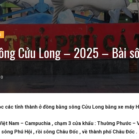
5
ông Cửu Long – 2025 – Bài số
0
ọc các tỉnh thành ở đồng bằng sông Cửu Long bằng xe máy 
i Việt Nam – Campuchia , chạm 3 cửa khẩu : Thường Phước – V
, sông Phú Hội , rồi sông Châu Đốc , về thành phố Châu Đốc .