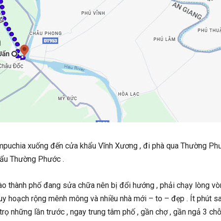
mpuchia xuống đến cửa khẩu Vĩnh Xương , đi phà qua Thường Phư
hẩu Thường Phước .
ào thành phố đang sửa chữa nên bị đổi hướng , phải chạy lòng vòn
 hoạch rộng mênh mông và nhiều nhà mới – to – đẹp . Ít phút sau ,
rọ những lần trước , ngay trung tâm phố , gần chợ , gần ngả 3 c