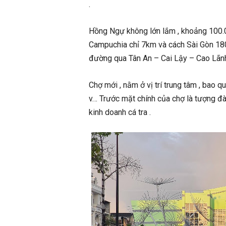
.
Hồng Ngự không lớn lắm , khoảng 100.0
Campuchia chỉ 7km và cách Sài Gòn 180
đường qua Tân An – Cai Lậy – Cao Lãnh 
Chợ mới , nằm ở vị trí trung tâm , bao 
v… Trước mặt chính của chợ là tượng đài
kinh doanh cá tra .