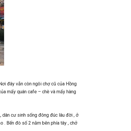
Nơi đây vẫn còn ngôi chợ cũ của Hồng
h của mấy quán cafe – chè và mấy hàng
 dân cư sinh sống đông đúc lâu đời , ở
 . Bến đò số 2 nằm bên phía tây , chở