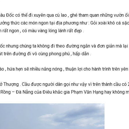
 Đốc có thể đi xuyên qua cù lao , ghé tham quan những vườn ổi –
ưởng thức các món ngon tại địa phương như : Gỏi xoài khô cá sặc 
n rất ngon , có màu vàng lóng lánh rất đẹp .
ốc nhưng chúng ta không đi theo đường ngắn và đơn giản mà lại 
vật trên đường đi vô cùng phong phú , hấp dẫn .
o , hứa hẹn sẽ nhiều nắng nóng , thuận lợi cho hành trình trên yên
ở Thượng . Cầu được người dân gọi như vậy vì trên thành cầu có 
cầu Rồng – Đà Nẵng của Điêu khắc gia Phạm Văn Hạng hay không m