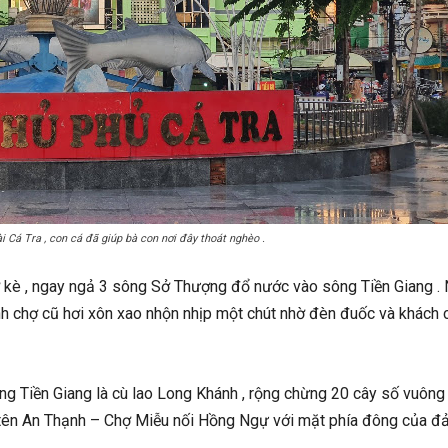
Cá Tra , con cá đã giúp bà con nơi đây thoát nghèo .
kè , ngay ngả 3 sông Sở Thượng đổ nước vào sông Tiền Giang . 
anh chợ cũ hơi xôn xao nhộn nhịp một chút nhờ đèn đuốc và khác
 Tiền Giang là cù lao Long Khánh , rộng chừng 20 cây số vuông ,
 tên An Thạnh – Chợ Miễu nối Hồng Ngự với mặt phía đông của đảo
.