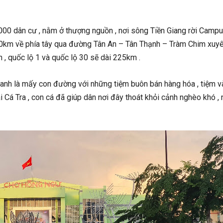
00 dân cư , nằm ở thượng nguồn , nơi sông Tiền Giang rời Campu
km về phía tây qua đường Tân An – Tân Thạnh – Tràm Chim xuyên
, quốc lộ 1 và quốc lộ 30 sẽ dài 225km .
quanh là mấy con đường với những tiệm buôn bán hàng hóa , tiệm và
 Cá Tra , con cá đã giúp dân nơi đây thoát khỏi cảnh nghèo khó , n