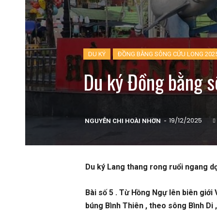
DU KÝ
ĐỒNG BẰNG SÔNG CỬU LONG 202
Du ký Đồng bằng s
-
19/12/2025
NGUYỄN CHI HOÀI NHƠN
Du ký Lang thang rong ruổi ngang d
Bài số 5 . Từ Hồng Ngự lên biên giớ
búng Bình Thiên , theo sông Bình Di 