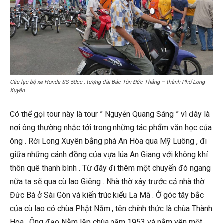
Câu lạc bộ xe Honda SS 50cc , tượng đài Bác Tôn Đức Thắng – thành Phố Long
Xuyên .
Có thể gọi tour này là tour ” Nguyễn Quang Sáng ” vì đây là
nơi ông thường nhắc tới trong những tác phẩm văn học của
ông . Rời Long Xuyên bằng phà An Hòa qua Mỹ Luông , đi
giữa những cánh đồng của vựa lúa An Giang với không khí
thôn quê thanh bình . Từ đây đi thêm một chuyến đò ngang
nữa ta sẽ qua cù lao Giêng . Nhà thờ xây trước cả nhà thờ
Đức Bà ở Sài Gòn và kiến trúc kiểu La Mã . Ở góc tây bắc
của cù lao có chùa Phật Nằm , tên chính thức là chùa Thành
Hoa . Ông đạo Nằm lập chùa năm 1953 và nằm yên một