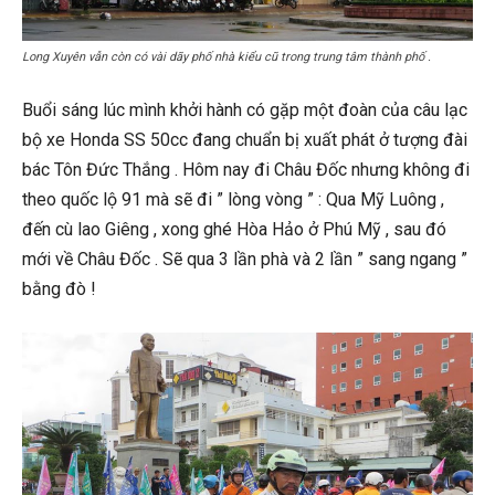
Long Xuyên vẫn còn có vài dãy phố nhà kiểu cũ trong trung tâm thành phố .
Buổi sáng lúc mình khởi hành có gặp một đoàn của câu lạc
bộ xe Honda SS 50cc đang chuẩn bị xuất phát ở tượng đài
bác Tôn Đức Thắng . Hôm nay đi Châu Đốc nhưng không đi
theo quốc lộ 91 mà sẽ đi ” lòng vòng ” : Qua Mỹ Luông ,
đến cù lao Giêng , xong ghé Hòa Hảo ở Phú Mỹ , sau đó
mới về Châu Đốc . Sẽ qua 3 lần phà và 2 lần ” sang ngang ”
bằng đò !