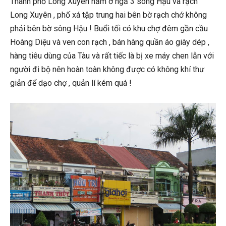
Thành phố Long Xuyên nằm ở ngả 3 sông Hậu và rạch
Long Xuyên , phố xá tập trung hai bên bờ rạch chớ không
phải bên bờ sông Hậu ! Buổi tối có khu chợ đêm gần cầu
Hoàng Diệu và ven con rạch , bán hàng quần áo giày dép ,
hàng tiêu dùng của Tàu và rất tiếc là bị xe máy chen lẫn với
người đi bộ nên hoàn toàn không
được có không khí thư
giản để dạo chợ , quản lí kém quá !